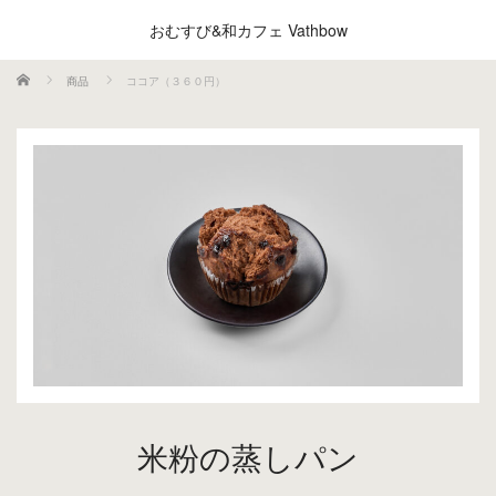
おむすび&和カフェ Vathbow
ホーム
商品
ココア（３６０円）
米粉の蒸しパン