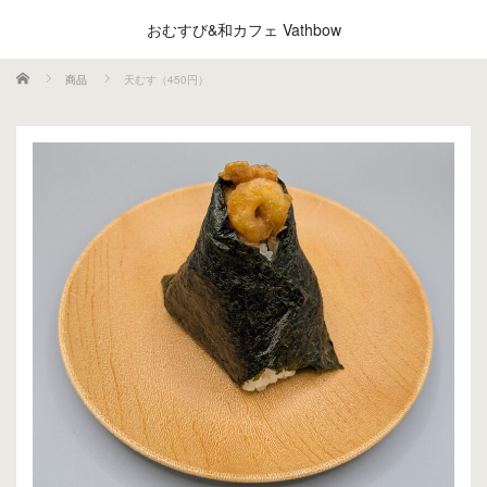
おむすび&和カフェ Vathbow
ホーム
商品
天むす（450円）