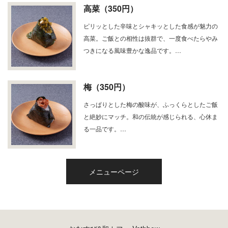
高菜（350円）
ピリッとした辛味とシャキッとした食感が魅力の
高菜。ご飯との相性は抜群で、一度食べたらやみ
つきになる風味豊かな逸品です。…
梅（350円）
さっぱりとした梅の酸味が、ふっくらとしたご飯
と絶妙にマッチ。和の伝統が感じられる、心休ま
る一品です。…
メニューページ