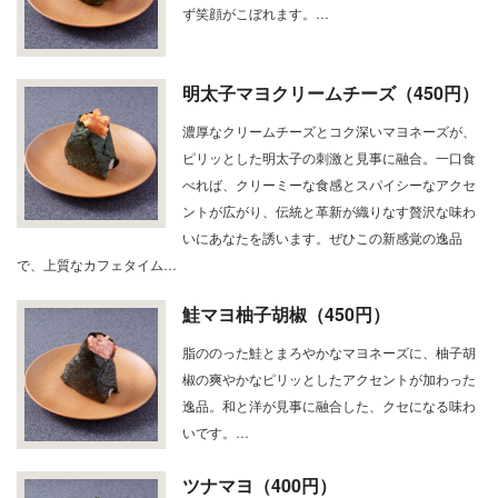
ず笑顔がこぼれます。…
明太子マヨクリームチーズ（450円）
濃厚なクリームチーズとコク深いマヨネーズが、
ピリッとした明太子の刺激と見事に融合。一口食
べれば、クリーミーな食感とスパイシーなアクセ
ントが広がり、伝統と革新が織りなす贅沢な味わ
いにあなたを誘います。ぜひこの新感覚の逸品
で、上質なカフェタイム…
鮭マヨ柚子胡椒（450円）
脂ののった鮭とまろやかなマヨネーズに、柚子胡
椒の爽やかなピリッとしたアクセントが加わった
逸品。和と洋が見事に融合した、クセになる味わ
いです。…
ツナマヨ（400円）