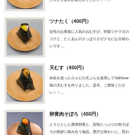
ツナたく（400円）
女性のお客様に人気のおむすび。特製ツナマヨの
コクと、たくあんのさっぱりさがクセになる味わ
いです…
天むす（450円）
米粉を使った小エビの天ぷらを使用してVathbow
風の天むすを作りました。是非、ご賞味くださ
い！！…
卵黄肉そぼろ（450円）
とろりとした濃厚卵黄と、旨味たっぷりの肉そぼ
ろが絶妙に絡み合う逸品。贅沢な味わいに、思わ