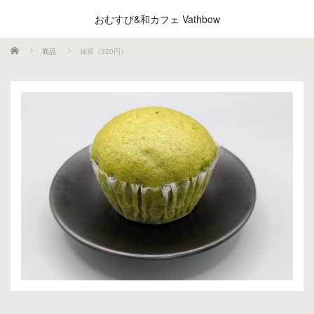
おむすび&和カフェ Vathbow
ホーム
商品
抹茶（320円）