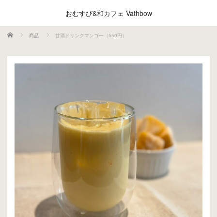
おむすび&和カフェ Vathbow
ホーム
商品
甘酒ドリンクマンゴー（550円）