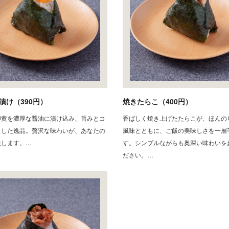
漬け（390円）
焼きたらこ（400円）
卵黄を濃厚な醤油に漬け込み、旨みとコ
香ばしく焼き上げたたらこが、ほんの
出した逸品。贅沢な味わいが、あなたの
風味とともに、ご飯の美味しさを一層
激します。…
す。シンプルながらも奥深い味わいを
ださい。…