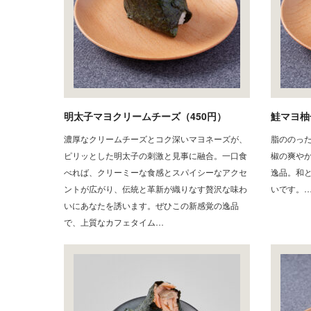
明太子マヨクリームチーズ（450円）
鮭マヨ柚
濃厚なクリームチーズとコク深いマヨネーズが、
脂ののっ
ピリッとした明太子の刺激と見事に融合。一口食
椒の爽や
べれば、クリーミーな食感とスパイシーなアクセ
逸品。和
ントが広がり、伝統と革新が織りなす贅沢な味わ
いです。
いにあなたを誘います。ぜひこの新感覚の逸品
で、上質なカフェタイム…