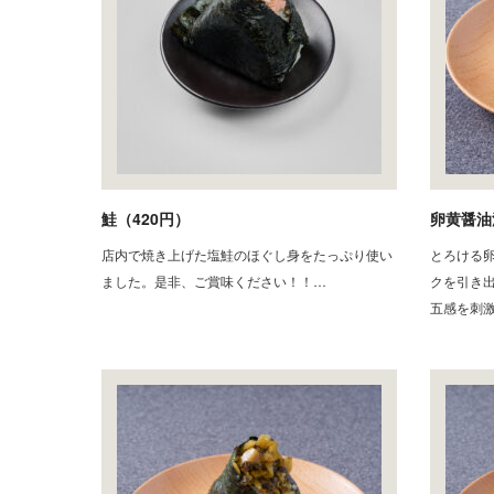
鮭（420円）
卵黄醤油
店内で焼き上げた塩鮭のほぐし身をたっぷり使い
とろける
ました。是非、ご賞味ください！！…
クを引き
五感を刺