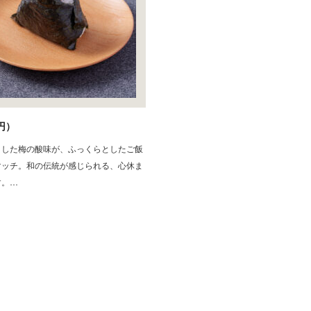
円）
とした梅の酸味が、ふっくらとしたご飯
マッチ。和の伝統が感じられる、心休ま
す。…