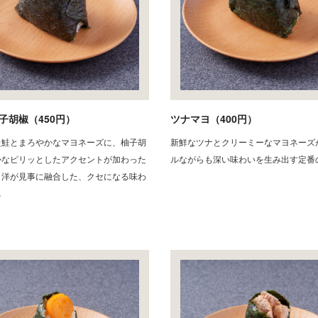
子胡椒（450円）
ツナマヨ（400円）
た鮭とまろやかなマヨネーズに、柚子胡
新鮮なツナとクリーミーなマヨネーズ
かなピリッとしたアクセントが加わった
ルながらも深い味わいを生み出す定番
と洋が見事に融合した、クセになる味わ
…