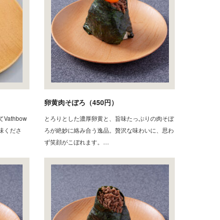
卵黄肉そぼろ（450円）
athbow
とろりとした濃厚卵黄と、旨味たっぷりの肉そぼ
味くださ
ろが絶妙に絡み合う逸品。贅沢な味わいに、思わ
ず笑顔がこぼれます。…