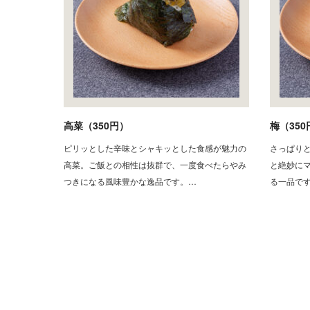
高菜（350円）
梅（350
ピリッとした辛味とシャキッとした食感が魅力の
さっぱり
高菜。ご飯との相性は抜群で、一度食べたらやみ
と絶妙に
つきになる風味豊かな逸品です。…
る一品で