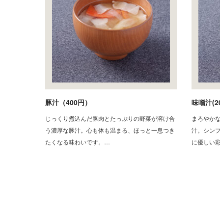
豚汁（400円）
味噌汁(2
じっくり煮込んだ豚肉とたっぷりの野菜が溶け合
まろやか
う濃厚な豚汁。心も体も温まる、ほっと一息つき
汁。シン
たくなる味わいです。…
に優しい