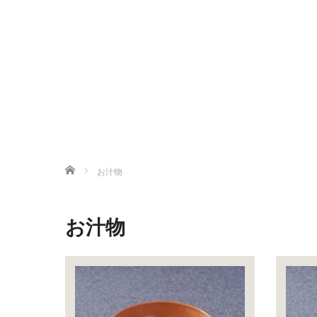
ホーム
お汁物
お汁物